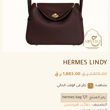
HERMES LINDY
2,976.00
ر.ق
1,883.00
ر.ق
يشاهده
زائر فى الوقت الحالي.
1
رمز المنتج:
hermes bag 121
التصنيف:
حقائب هيرميس