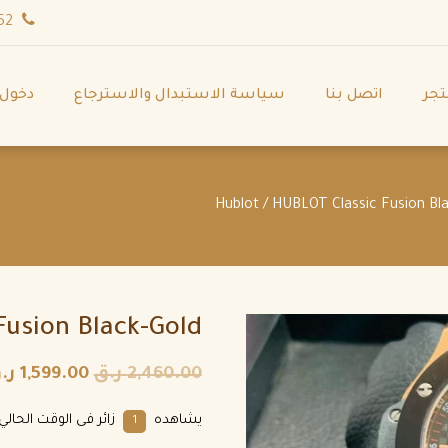
wa.me/971544702252
تجر
اتصل بنا
سياسة الاستبدال والاسترجاع
دخول
/ HUBLOT Classic Fusion Bla
usion Black-Gold
2,460.00
ر.ق
1,599.00
ر.
يشاهده
زائر فى الوقت الحال
10