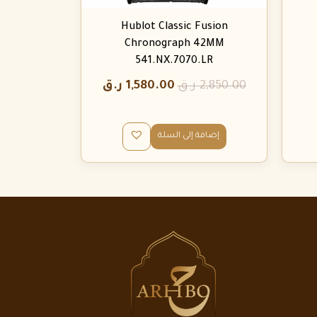
Hublot Classic Fusion
Chronograph 42MM
541.NX.7070.LR
2,850.00
ر.ق
1,580.00
ر.ق
إضافة إلى السلة