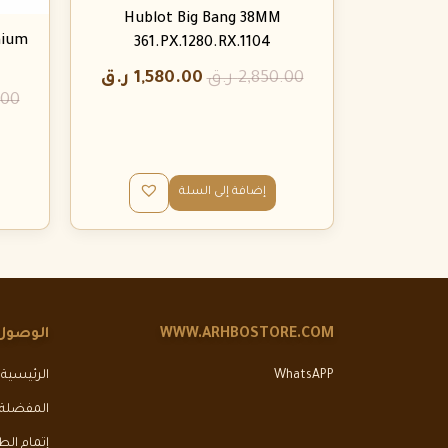
Hublot Big Bang 38MM
nium
361.PX.1280.RX.1104
2,850.00
ر.ق
1,580.00
ر.ق
.00
إضافة إلى السلة
WWW.ARHBOSTORE.COM
الوصول
WhatsAPP
الرئيسية
المفضلة
إتمام ال