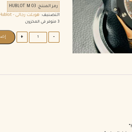
رمز المنتج:
HUBLOT M 03
التصنيف:
هوبلت رجالى - Hublot
3 متوفر في المخزون
إضا