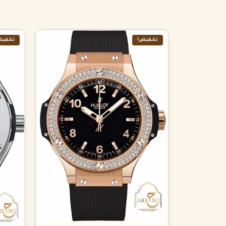
تخفيض!
تخفيض