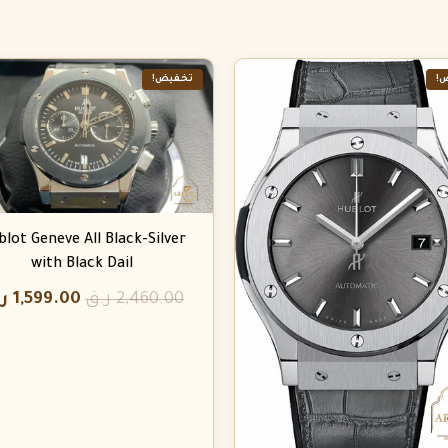
!
تخفيض!
lot Geneve All Black-Silver
with Black Dail
2,460.00
ر.ق
1,599.00
ر