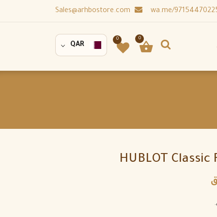
Sales@arhbostore.com
0
0
QAR
HUBLOT Classic F
ق
ي.