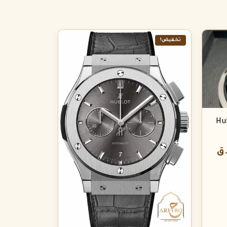
تخفيض!
Hub
.ق