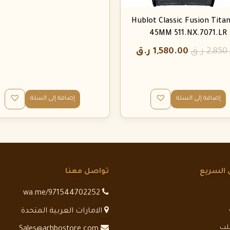
Hublot Classic Fusion Tita
45MM 511.NX.7071.LR
2,850
ر.ق
1,580.00
ر.ق
إضافة إلى السلة
إضافة إلى السلة
 السريع
تواصل معنا
wa.me/971544702252
الامارات العربية المتحدة
طلب
Sales@arhbostore.com