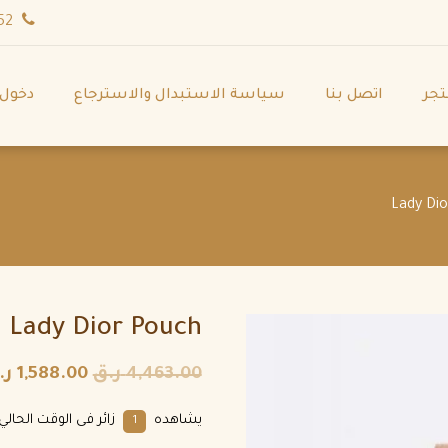
wa.me/971544702252
تجر
اتصل بنا
سياسة الاستبدال والاسترجاع
دخول
Lady Dior Pouch
4,463.00
ر.ق
1,588.00
ر.
يشاهده
زائر فى الوقت الحالي.
1