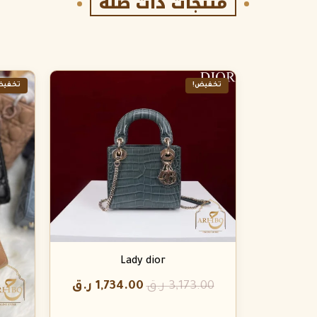
منتجات ذات صلة
تخفيض!
تخفيض
Lady dior
3,173.00
ر.ق
1,734.00
ر.ق