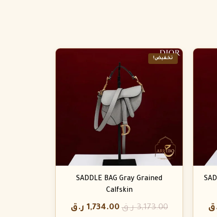
تخفيض!
SADDLE BAG Gray Grained
SAD
Calfskin
ق
3,173.00
ر.ق
1,734.00
ر.ق