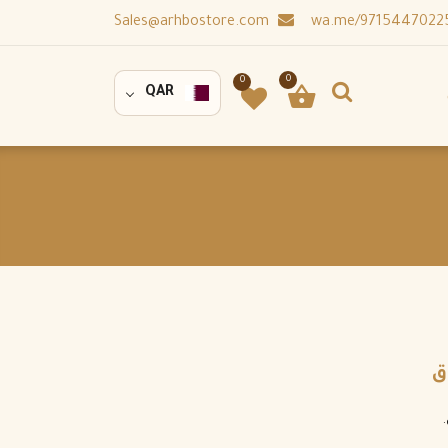
Sales@arhbostore.com
0
0
QAR
ق