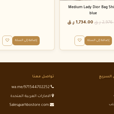
Medium Lady Dior Bag Sh
blue
2,976
ر.ق
1,734.00
ر.ق
إضافة إلى السلة
إضافة إلى السلة
 السريع
تواصل معنا
wa.me/971544702252
الامارات العربية المتحدة
طلب
Sales@arhbostore.com