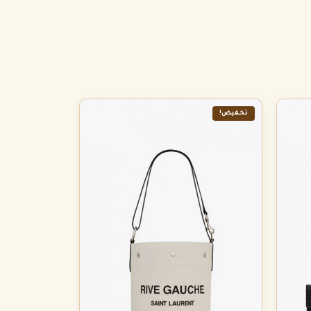
تخفيض!