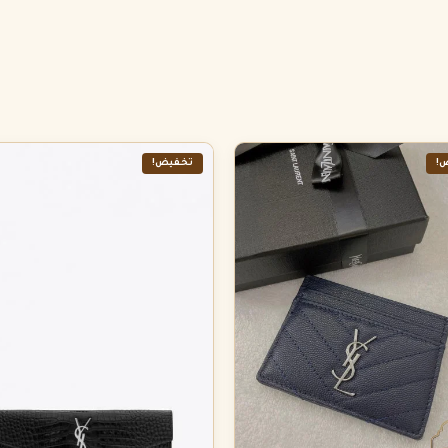
!
تخفيض!