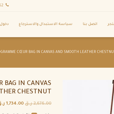
wa.me/971544702252
تجر
اتصل بنا
سياسة الاستبدال والاسترجاع
دخول
 BAG IN CANVAS
THER CHESTNUT
2,676.00
ر.ق
1,734.00
ر.ق