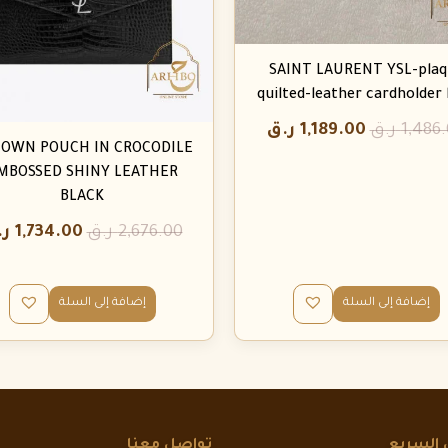
SAINT LAURENT YSL-plaq
quilted-leather cardholder 
1,486
ر.ق
1,189.00
ر.ق
OWN POUCH IN CROCODILE
MBOSSED SHINY LEATHER
BLACK
2,676.00
ر.ق
1,734.00
ر.
إضافة إلى السلة
إضافة إلى السلة
 السريع
تواصل معنا