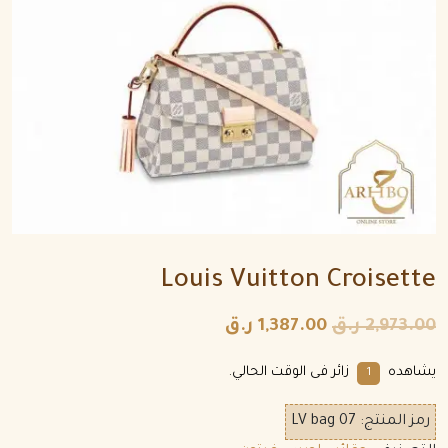
Louis Vuitton Croisette
2,973.00
ر.ق
1,387.00
ر.ق
يشاهده
زائر فى الوقت الحالي.
1
رمز المنتج:
LV bag 07