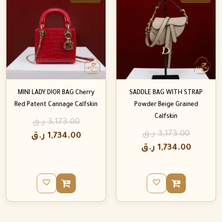
MINI LADY DIOR BAG Cherry
SADDLE BAG WITH STRAP
Red Patent Cannage Calfskin
Powder Beige Grained
Calfskin
3,173.00
ر.ق
3,173.00
ر.ق
1,734.00
ر.ق
1,734.00
ر.ق