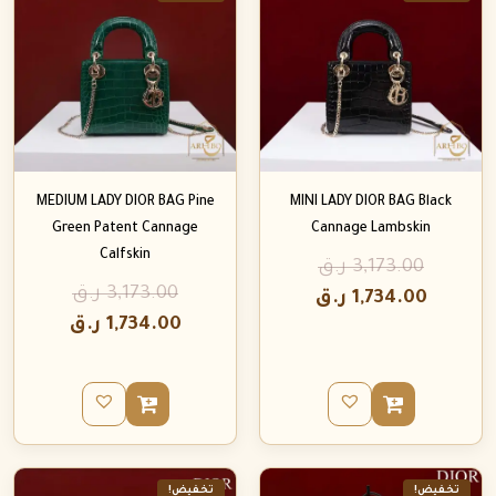
MEDIUM LADY DIOR BAG Pine
MINI LADY DIOR BAG Black
Green Patent Cannage
Cannage Lambskin
Calfskin
3,173.00
ر.ق
3,173.00
ر.ق
1,734.00
ر.ق
1,734.00
ر.ق
تخفيض!
تخفيض!