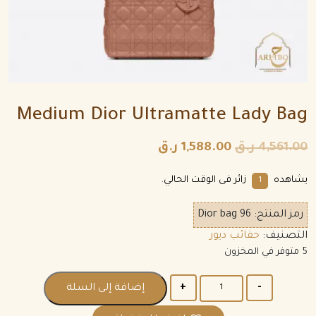
Medium Dior Ultramatte Lady Bag
4,561.00
ر.ق
1,588.00
ر.ق
يشاهده
زائر فى الوقت الحالي.
1
رمز المنتج:
Dior bag 96
التصنيف:
حقائب ديور
5 متوفر في المخزون
الكمية
إضافة إلى السلة