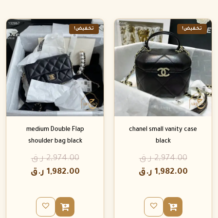
تخفيض!
تخفيض!
medium Double Flap
chanel small vanity case
shoulder bag black
black
2,974.00
ر.ق
2,974.00
ر.ق
1,982.00
ر.ق
1,982.00
ر.ق