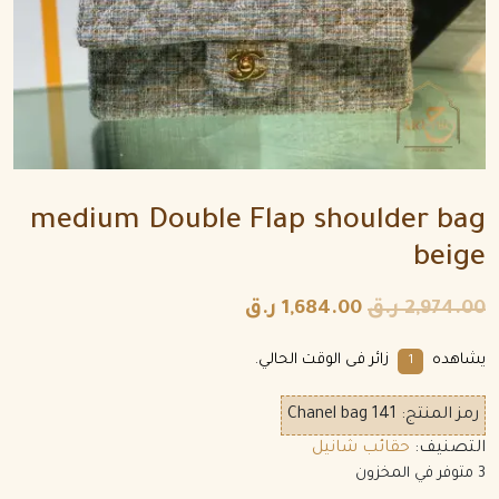
medium Double Flap shoulder bag
beige
2,974.00
ر.ق
1,684.00
ر.ق
يشاهده
زائر فى الوقت الحالي.
1
رمز المنتج:
Chanel bag 141
التصنيف:
حقائب شانيل
3 متوفر في المخزون