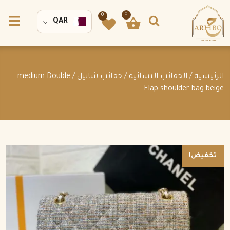
0
0
QAR
الرئيسية
/
الحقائب النسائية
/
حقائب شانيل
/ medium Double
Flap shoulder bag beige
تخفيض!