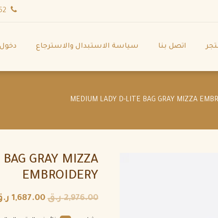
wa.me/971544702252
تجر
اتصل بنا
سياسة الاستبدال والاسترجاع
دخول
 BAG GRAY MIZZA
EMBROIDERY
2,976.00
ر.ق
1,687.00
ر.ق