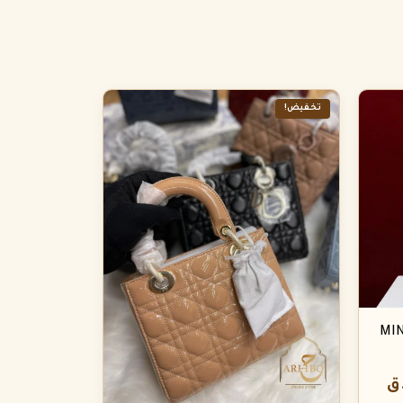
تخفيض!
MIN
ق