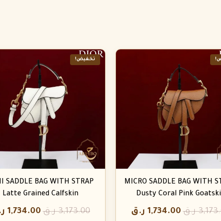
!
تخفيض!
I SADDLE BAG WITH STRAP
MICRO SADDLE BAG WITH S
Latte Grained Calfskin
Dusty Coral Pink Goatsk
3,173
ر.ق
1,734.00
ر.ق
3,173.00
ر.ق
1,734.00
ر.