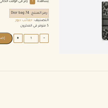
يشاهده
زائر فى الوقت الحالي.
1
رمز المنتج:
Dior bag 74
التصنيف:
حقائب ديور
5 متوفر في المخزون
إضا