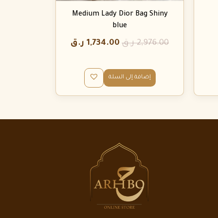
Medium Lady Dior Bag Shiny
blue
2,976.00
ر.ق
1,734.00
ر.ق
إضافة إلى السلة