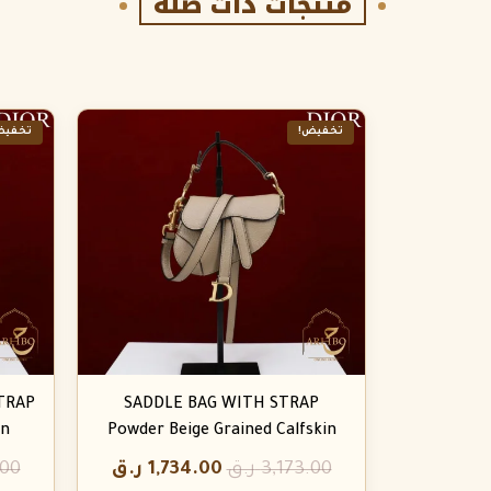
منتجات ذات صلة
تخفيض!
تخفيض
TRAP
SADDLE BAG WITH STRAP
in
Powder Beige Grained Calfskin
3,173.00
ر.ق
1,734.00
ر.ق
.00