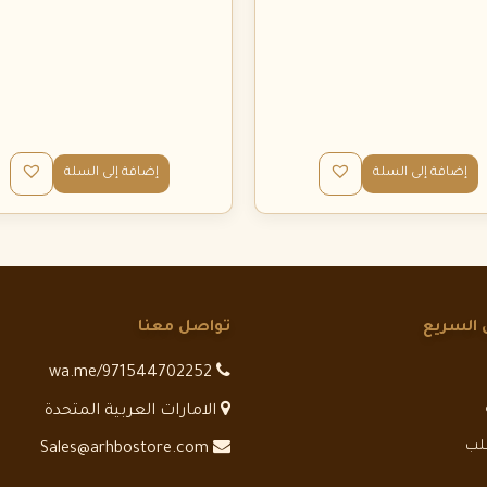
إضافة إلى السلة
إضافة إلى السلة
 السريع
تواصل معنا
wa.me/971544702252
الامارات العربية المتحدة
طلب
Sales@arhbostore.com