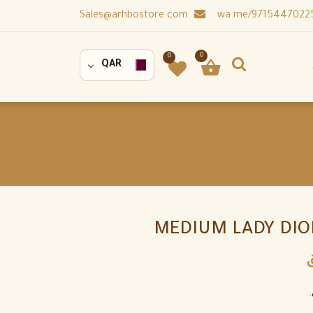
Sales@arhbostore.com
0
0
QAR
MEDIUM LADY DIO
.