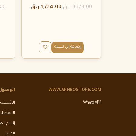
3,173.00
ر.ق
1,734.00
ر.ق
.00
إضافة إلى السلة
WWW.ARHBOSTORE.COM
الوصول
WhatsAPP
الرئيسية
المفضلة
إتمام ال
المتجر