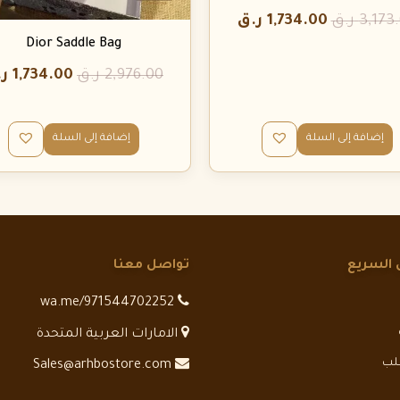
3,173
ر.ق
1,734.00
ر.ق
Dior Saddle Bag
2,976.00
ر.ق
1,734.00
ر
إضافة إلى السلة
إضافة إلى السلة
 السريع
تواصل معنا
wa.me/971544702252
الامارات العربية المتحدة
طلب
Sales@arhbostore.com