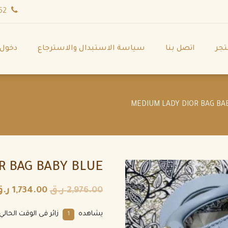
wa.me/971544702252
تجر
اتصل بنا
سياسة الاستبدال والاسترجاع
دخول
R BAG BABY BLUE
2,976.00
ر.ق
1,734.00
ر.ق
يشاهده
زائر فى الوقت الحالي
6