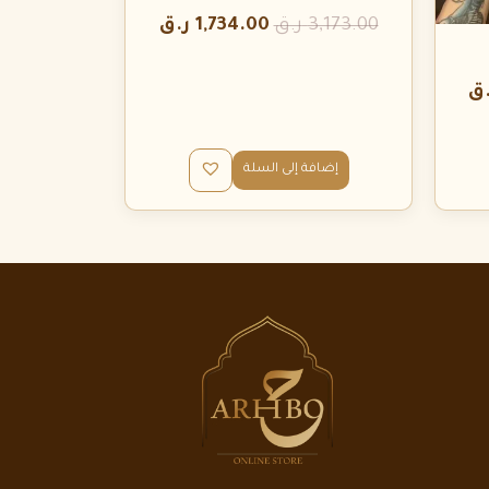
3,173.00
ر.ق
1,734.00
ر.ق
.ق
إضافة إلى السلة