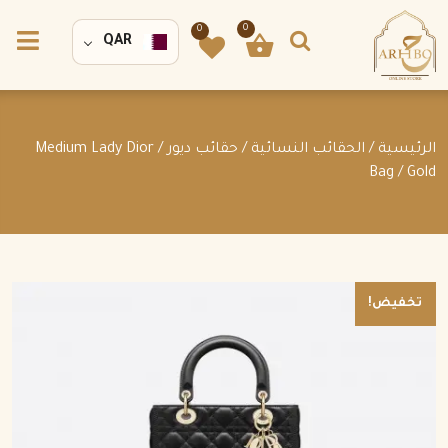
0
0
QAR
الرئيسية
/
الحقائب النسائية
/
حقائب ديور
/ Medium Lady Dior
Bag / Gold
تخفيض!