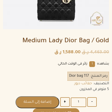
Medium Lady Dior Bag / Gold
4,463.00
ر.ق
1,588.00
ر.ق
يشاهده
زائر فى الوقت الحالي.
1
رمز المنتج:
Dior bag 117
التصنيف:
حقائب ديور
5 متوفر في المخزون
الكمية
إضافة إلى السلة