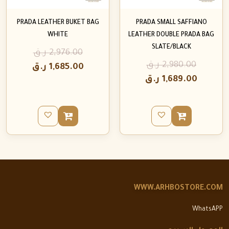
PRADA LEATHER BUKET BAG
PRADA SMALL SAFFIANO
WHITE
LEATHER DOUBLE PRADA BAG
SLATE/BLACK
2,976.00
ر.ق
2,980.00
ر.ق
1,685.00
ر.ق
1,689.00
ر.ق
WWW.ARHBOSTORE.COM
WhatsAPP