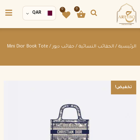
0
0
QAR
الرئيسية
/
الحقائب النسائية
/
حقائب ديور
/ Mini Dior Book Tote
تخفيض!