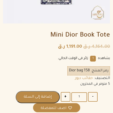
Mini Dior Book Tote
4,164.00
ر.ق
1,191.00
ر.ق
يشاهده
زائر فى الوقت الحالي.
1
رمز المنتج:
Dior bag 158
التصنيف:
حقائب ديور
5 متوفر في المخزون
الكمية
إضافة إلى السلة
اضف للمفضلة