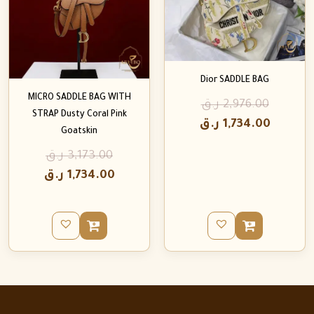
Dior SADDLE BAG
MICRO SADDLE BAG WITH
2,976.00
ر.ق
STRAP Dusty Coral Pink
1,734.00
ر.ق
Goatskin
3,173.00
ر.ق
1,734.00
ر.ق