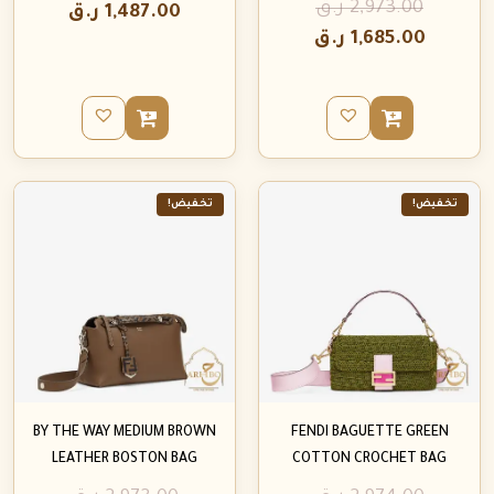
2,973.00
ر.ق
1,487.00
ر.ق
1,685.00
ر.ق
تخفيض!
تخفيض!
BY THE WAY MEDIUM BROWN
FENDI BAGUETTE GREEN
LEATHER BOSTON BAG
COTTON CROCHET BAG