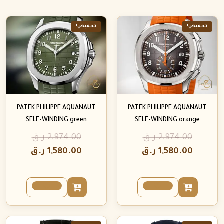
تخفيض!
تخفيض!
PATEK PHILIPPE AQUANAUT
PATEK PHILIPPE AQUANAUT
SELF-WINDING green
SELF-WINDING orange
2,974.00
ر.ق
2,974.00
ر.ق
1,580.00
ر.ق
1,580.00
ر.ق