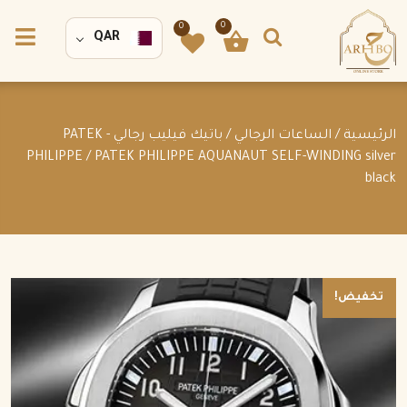
0
0
QAR
الرئيسية
/
الساعات الرجالي
/
باتيك فيليب رجالي - PATEK
PHILIPPE
/ PATEK PHILIPPE AQUANAUT SELF-WINDING silver
black
تخفيض!