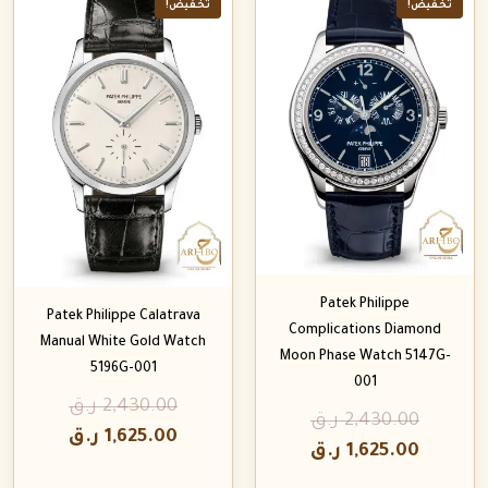
تخفيض!
تخفيض!
Patek Philippe
Patek Philippe Calatrava
Complications Diamond
Manual White Gold Watch
Moon Phase Watch 5147G-
5196G-001
001
2,430.00
ر.ق
2,430.00
ر.ق
1,625.00
ر.ق
1,625.00
ر.ق