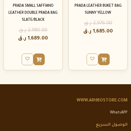
PRADA SMALL SAFFIANO
PRADA LEATHER BUKET BAG
LEATHER DOUBLE PRADA BAG
SUNNY YELLOW
SLATE/BLACK
2,976.00
ر.ق
2,980.00
ر.ق
1,685.00
ر.ق
1,689.00
ر.ق
WWW.ARHBOSTORE.COM
WhatsAPP
الوصول السريع