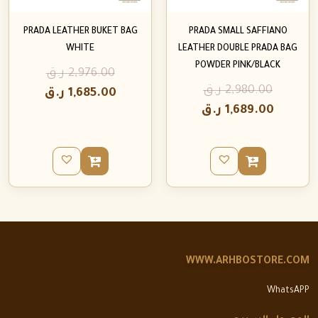
PRADA LEATHER BUKET BAG
PRADA SMALL SAFFIANO
WHITE
LEATHER DOUBLE PRADA BAG
POWDER PINK/BLACK
2,976.00
ر.ق
2,980.00
ر.ق
1,685.00
ر.ق
1,689.00
ر.ق
WWW.ARHBOSTORE.COM
WhatsAPP