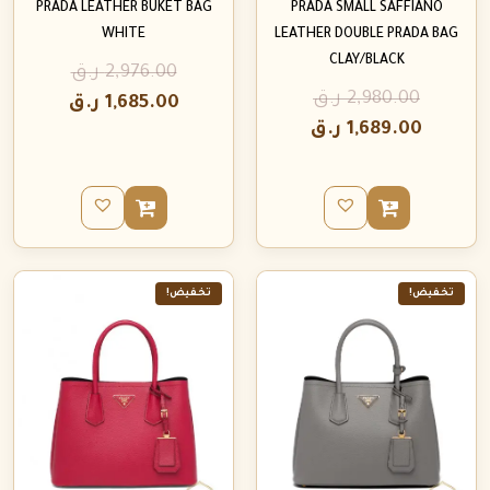
PRADA LEATHER BUKET BAG
PRADA SMALL SAFFIANO
WHITE
LEATHER DOUBLE PRADA BAG
CLAY/BLACK
2,976.00
ر.ق
2,980.00
ر.ق
1,685.00
ر.ق
1,689.00
ر.ق
تخفيض!
تخفيض!