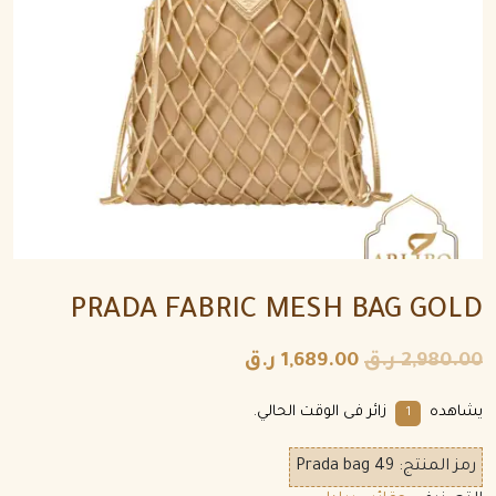
PRADA FABRIC MESH BAG GOLD
2,980.00
ر.ق
1,689.00
ر.ق
يشاهده
زائر فى الوقت الحالي.
1
رمز المنتج:
Prada bag 49