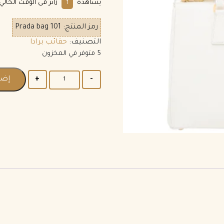
يشاهده
زائر فى الوقت الحالي.
1
رمز المنتج:
Prada bag 101
التصنيف:
حقائب برادا
5 متوفر في المخزون
إضا