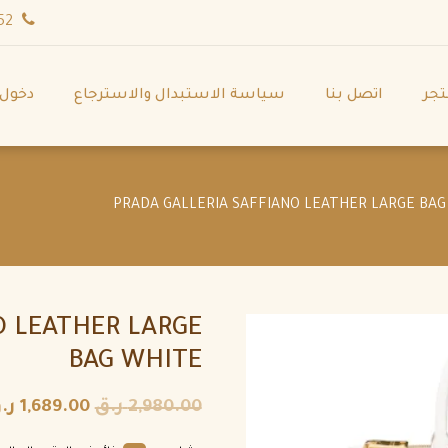
wa.me/971544702252
تجر
اتصل بنا
سياسة الاستبدال والاسترجاع
دخول
O LEATHER LARGE
BAG WHITE
2,980.00
ر.ق
1,689.00
ر.