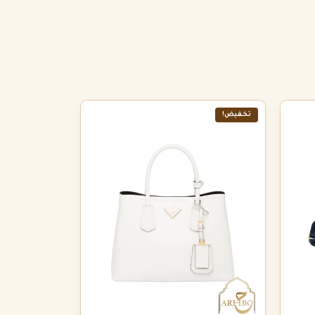
تخفيض!