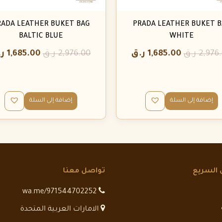
RADA LEATHER BUKET BAG
PRADA LEATHER BUKET B
BALTIC BLUE
WHITE
2,976
ر.ق
1,685.00
ر.ق
2,976.00
ر.ق
1,685.00
ر
إضافة إلى السلة
إضافة إلى السلة
 السريع
تواصل معنا
wa.me/971544702252
الامارات العربية المتحدة