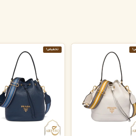
!
تخفيض!