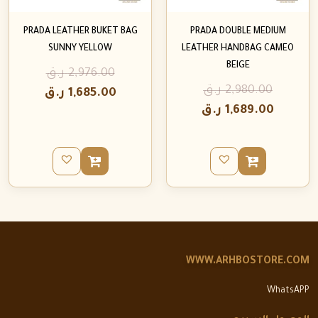
PRADA LEATHER BUKET BAG
PRADA DOUBLE MEDIUM
SUNNY YELLOW
LEATHER HANDBAG CAMEO
BEIGE
2,976.00
ر.ق
2,980.00
ر.ق
1,685.00
ر.ق
1,689.00
ر.ق
WWW.ARHBOSTORE.COM
WhatsAPP