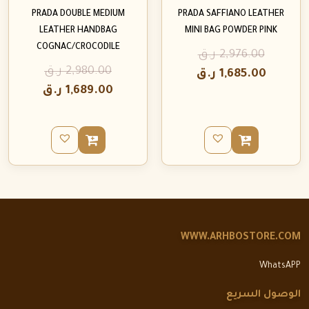
PRADA DOUBLE MEDIUM
PRADA SAFFIANO LEATHER
LEATHER HANDBAG
MINI BAG POWDER PINK
COGNAC/CROCODILE
2,976.00
ر.ق
2,980.00
ر.ق
1,685.00
ر.ق
1,689.00
ر.ق
WWW.ARHBOSTORE.COM
WhatsAPP
الوصول السريع