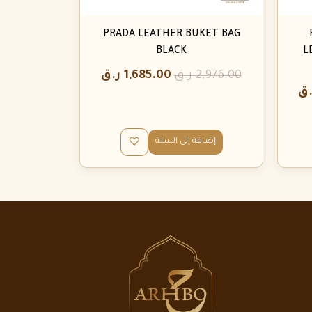
PRADA LEATHER BUKET BAG
BLACK
L
2,976.00
ر.ق
1,685.00
ر.ق
.ق
إضافة إلى السلة