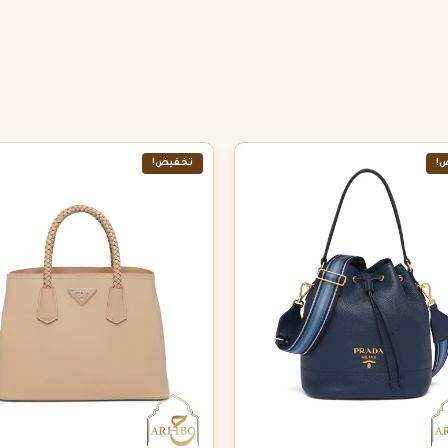
!
تخفيض!