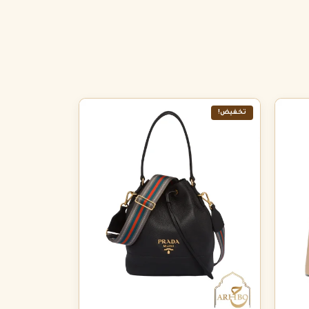
تخفيض!