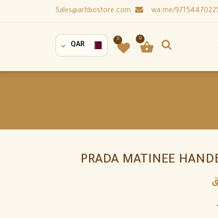
Sales@arhbostore.com
0
0
QAR
PRADA MATINEE HANDB
ق