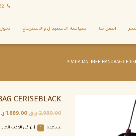
wa.me/971544702252
تجر
اتصل بنا
سياسة الاستبدال والاسترجاع
دخول
AG CERISEBLACK
2,980.00
ر.ق
1,689.00
ر.
يشاهده
زائر فى الوقت الحالي.
1