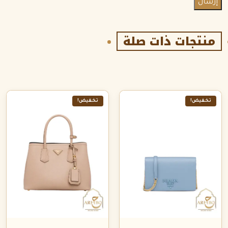
منتجات ذات صلة
تخفيض!
تخفيض!