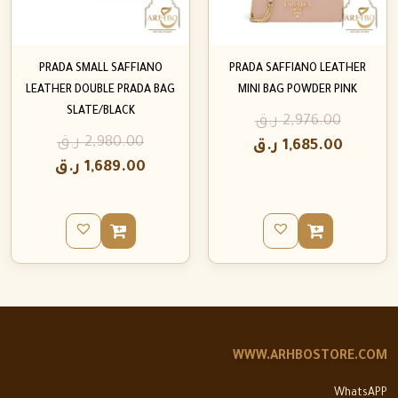
PRADA SMALL SAFFIANO
PRADA SAFFIANO LEATHER
LEATHER DOUBLE PRADA BAG
MINI BAG POWDER PINK
SLATE/BLACK
2,976.00
ر.ق
2,980.00
ر.ق
1,685.00
ر.ق
1,689.00
ر.ق
WWW.ARHBOSTORE.COM
WhatsAPP