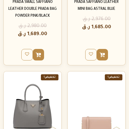
PRADA SMALL SAFFIANO
PRADA SAFFIANO LEATHER
LEATHER DOUBLE PRADA BAG
MINI BAG ASTRAL BLUE
POWDER PINK/BLACK
2,976.00
ر.ق
2,980.00
ر.ق
1,685.00
ر.ق
1,689.00
ر.ق
تخفيض!
تخفيض!