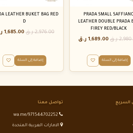
DA LEATHER BUKET BAG RED
PRADA SMALL SAFFIAN
D
LEATHER DOUBLE PRADA 
FIREY RED/BLACK
2,976.00
ر.ق
1,685.00
ر
2,980
ر.ق
1,689.00
ر.ق
إضافة إلى السلة
إضافة إلى السلة
 السريع
تواصل معنا
wa.me/971544702252
الامارات العربية المتحدة