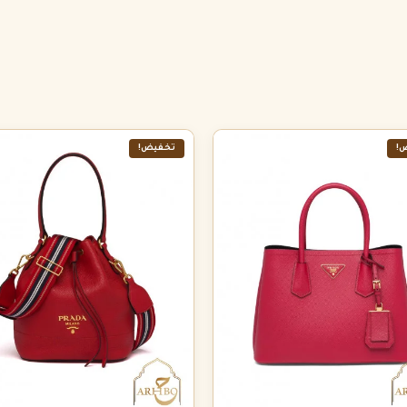
!
تخفيض!