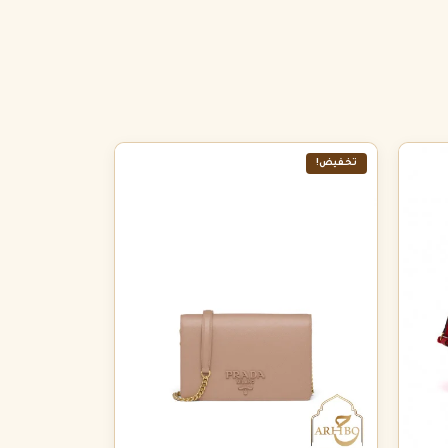
تخفيض!