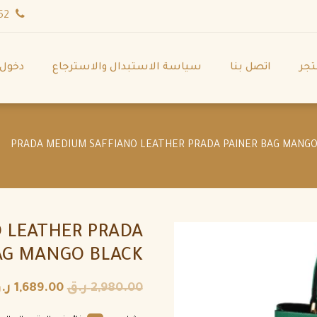
wa.me/971544702252
تجر
اتصل بنا
سياسة الاستبدال والاسترجاع
دخول
 LEATHER PRADA
AG MANGO BLACK
2,980.00
ر.ق
1,689.00
ر.