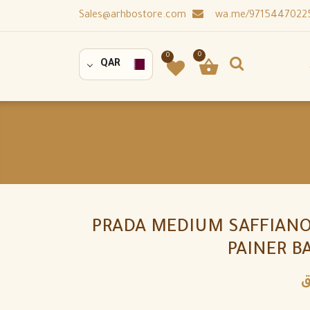
Sales@arhbostore.com
0
0
QAR
PRADA MEDIUM SAFFIANO
PAINER B
ق