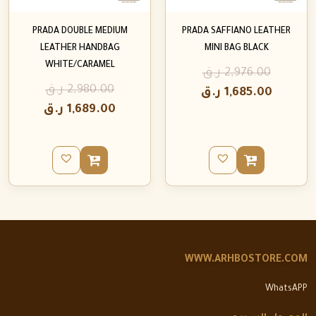
PRADA DOUBLE MEDIUM
PRADA SAFFIANO LEATHER
LEATHER HANDBAG
MINI BAG BLACK
WHITE/CARAMEL
2,976.00
ر.ق
2,980.00
ر.ق
1,685.00
ر.ق
1,689.00
ر.ق
WWW.ARHBOSTORE.COM
WhatsAPP