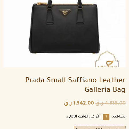
Prada Small Saffiano Leather
Galleria Bag
4,318.00
ر.ق
1,342.00
ر.ق
يشاهده
زائر فى الوقت الحالي.
1