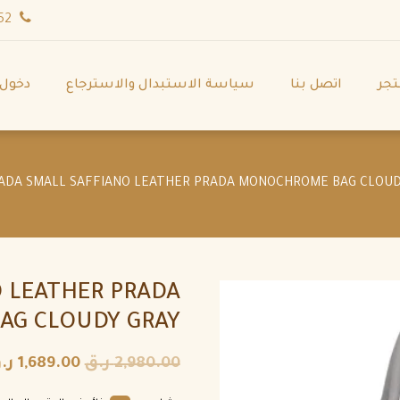
wa.me/971544702252
تجر
اتصل بنا
سياسة الاستبدال والاسترجاع
دخول
 LEATHER PRADA
G CLOUDY GRAY
2,980.00
ر.ق
1,689.00
ر.