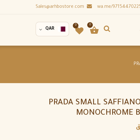
Sales@arhbostore.com
0
0
QAR
PRADA SMALL SAFFIANO
MONOCHROME BA
ق