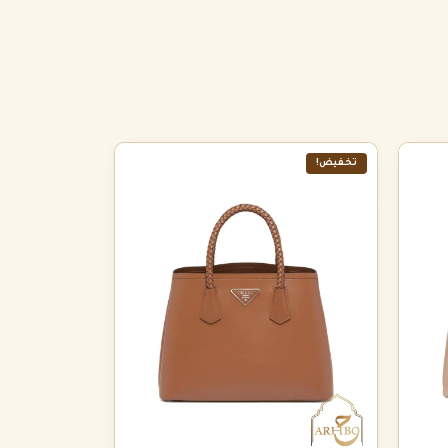
تخفيض!