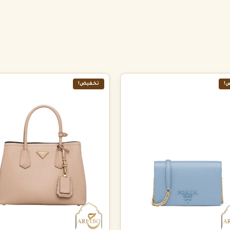
!
تخفيض!