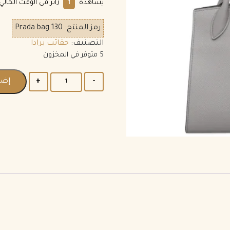
يشاهده
زائر فى الوقت الحالي.
1
رمز المنتج:
Prada bag 130
التصنيف:
حقائب برادا
5 متوفر في المخزون
إضا