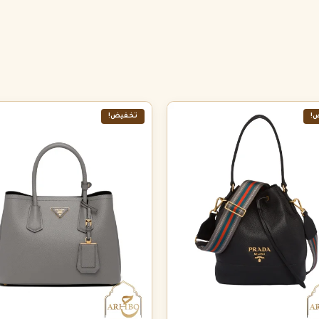
!
تخفيض!