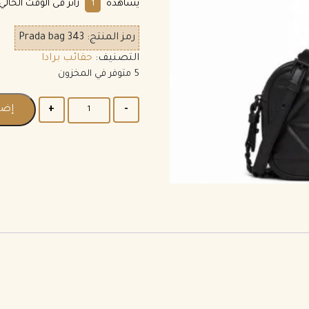
يشاهده
زائر فى الوقت الحالي.
1
رمز المنتج:
Prada bag 343
التصنيف:
حقائب برادا
5 متوفر في المخزون
إضا