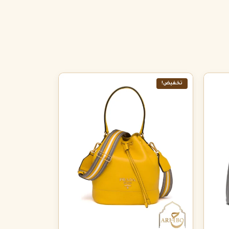
تخفيض!