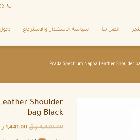
wa.me/971544702252
تجر
اتصل بنا
سياسة الاستبدال والاسترجاع
دخول
Leather Shoulder
bag Black
4,420.00
ر.ق
1,441.00
ر.