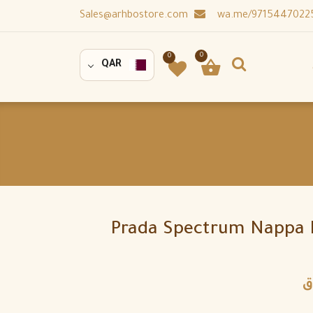
Sales@arhbostore.com
0
0
QAR
Prada Spectrum Nappa 
ق