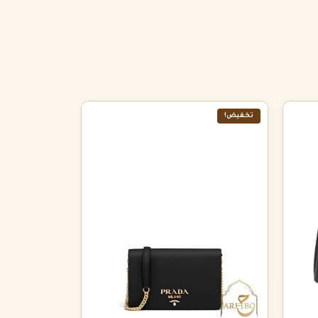
تخفيض!