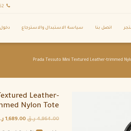
wa.me/971544702252
تجر
اتصل بنا
سياسة الاستبدال والاسترجاع
دخول
Textured Leather-
mmed Nylon Tote
4,964.00
ر.ق
1,689.00
ر.