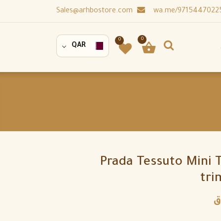
Sales@arhbostore.com
0
0
QAR
Prada Tessuto Mini 
tri
ق