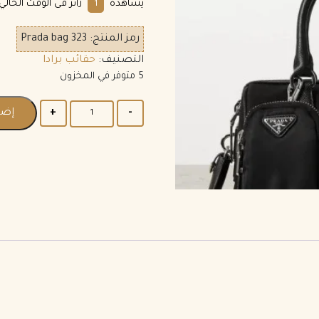
يشاهده
زائر فى الوقت الحالي.
1
رمز المنتج:
Prada bag 323
التصنيف:
حقائب برادا
5 متوفر في المخزون
إضا