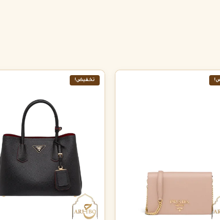
!
تخفيض!