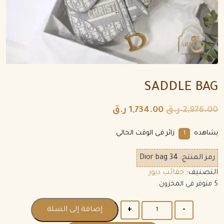
SADDLE BAG
2,976.00
ر.ق
1,734.00
ر.ق
يشاهده
زائر فى الوقت الحالي.
1
رمز المنتج:
Dior bag 34
التصنيف:
حقائب ديور
5 متوفر في المخزون
الكمية
إضافة إلى السلة