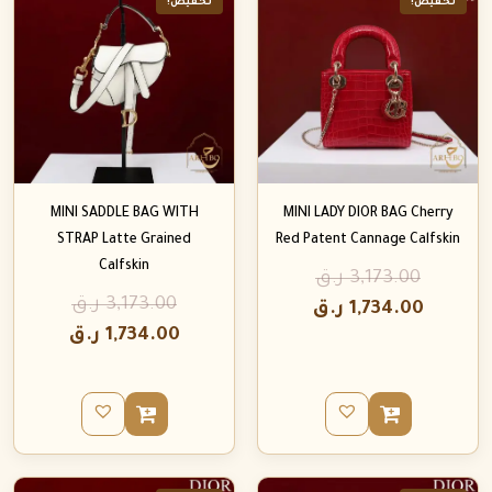
تخفيض!
تخفيض!
MINI SADDLE BAG WITH
MINI LADY DIOR BAG Cherry
STRAP Latte Grained
Red Patent Cannage Calfskin
Calfskin
3,173.00
ر.ق
3,173.00
ر.ق
1,734.00
ر.ق
1,734.00
ر.ق