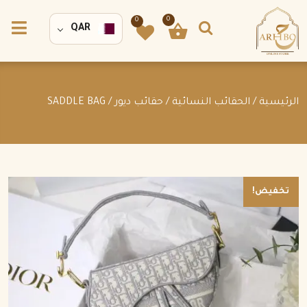
0
0
QAR
الرئيسية
/
الحقائب النسائية
/
حقائب ديور
/ SADDLE BAG
تخفيض!