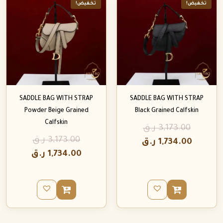
تخفيض!
تخفيض!
SADDLE BAG WITH STRAP
SADDLE BAG WITH STRAP
Powder Beige Grained
Black Grained Calfskin
Calfskin
3,173.00
ر.ق
3,173.00
ر.ق
1,734.00
ر.ق
1,734.00
ر.ق