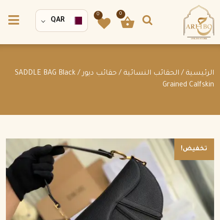
0
0
QAR
الرئيسية
/
الحقائب النسائية
/
حقائب ديور
/ SADDLE BAG Black
Grained Calfskin
تخفيض!