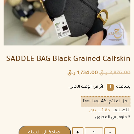
SADDLE BAG Black Grained Calfskin
2,976.00
ر.ق
1,734.00
ر.ق
يشاهده
زائر فى الوقت الحالي.
1
رمز المنتج:
Dior bag 45
التصنيف:
حقائب ديور
5 متوفر في المخزون
الكمية
إضافة إلى السلة