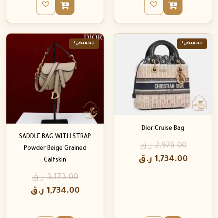
تخفيض!
تخفيض!
Dior Cruise Bag
SADDLE BAG WITH STRAP
2,976.00
ر.ق
Powder Beige Grained
1,734.00
ر.ق
Calfskin
3,173.00
ر.ق
1,734.00
ر.ق