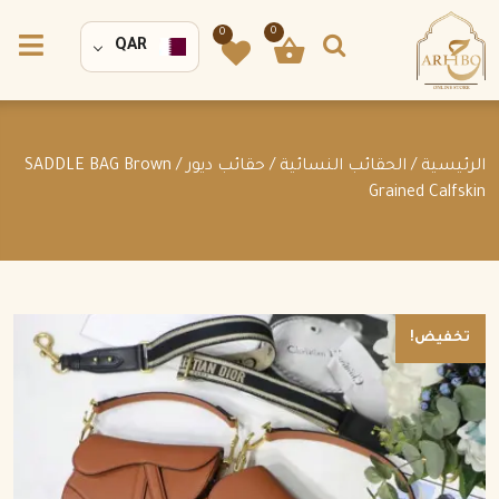
0
0
QAR
الرئيسية
/
الحقائب النسائية
/
حقائب ديور
/ SADDLE BAG Brown
Grained Calfskin
تخفيض!