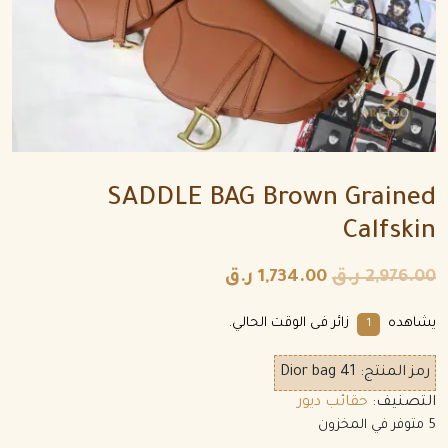
SADDLE BAG Brown Grained
Calfskin
2,976.00
ر.ق
1,734.00
ر.ق
يشاهده
زائر فى الوقت الحالي.
1
رمز المنتج:
Dior bag 41
التصنيف:
حقائب ديور
5 متوفر في المخزون