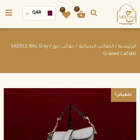
0
0
QAR
الرئيسية
/
الحقائب النسائية
/
حقائب ديور
/ SADDLE BAG Gray
Grained Calfskin
تخفيض!