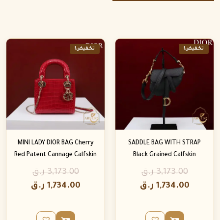
تخفيض!
تخفيض!
MINI LADY DIOR BAG Cherry
SADDLE BAG WITH STRAP
Red Patent Cannage Calfskin
Black Grained Calfskin
3,173.00
ر.ق
3,173.00
ر.ق
1,734.00
ر.ق
1,734.00
ر.ق