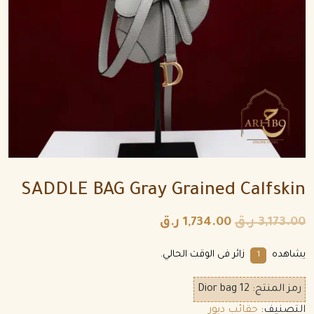
SADDLE BAG Gray Grained Calfskin
3,173.00
ر.ق
1,734.00
ر.ق
يشاهده
زائر فى الوقت الحالي.
1
رمز المنتج:
Dior bag 12
التصنيف:
حقائب ديور