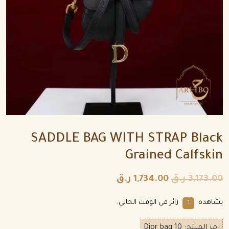
SADDLE BAG WITH STRAP Black
Grained Calfskin
3,173.00
ر.ق
1,734.00
ر.ق
يشاهده
زائر فى الوقت الحالي.
1
رمز المنتج:
Dior bag 10