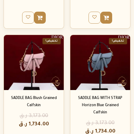
تخفيض!
تخفيض!
SADDLE BAG Blush Grained
SADDLE BAG WITH STRAP
Calfskin
Horizon Blue Grained
Calfskin
3,173.00
ر.ق
3,173.00
ر.ق
1,734.00
ر.ق
1,734.00
ر.ق