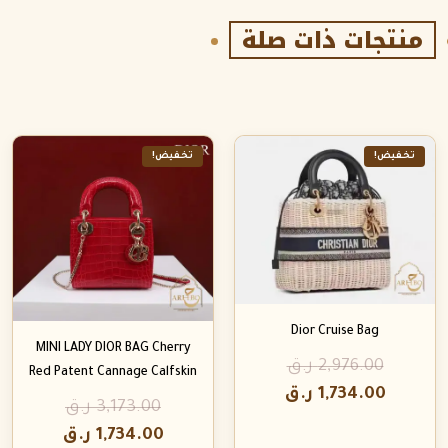
منتجات ذات صلة
تخفيض!
تخفيض!
Dior Cruise Bag
MINI LADY DIOR BAG Cherry
2,976.00
ر.ق
Red Patent Cannage Calfskin
1,734.00
ر.ق
3,173.00
ر.ق
1,734.00
ر.ق