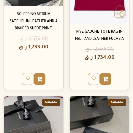
SOLFERINO MEDIUM
SATCHEL IN LEATHER AND A
BRAIDED SUEDE PRINT
RIVE GAUCHE TOTE BAG IN
2,676.00
ر.ق
FELT AND LEATHER FUCHSIA
1,733.00
ر.ق
2,676.00
ر.ق
1,734.00
ر.ق
تخفيض!
تخفيض!