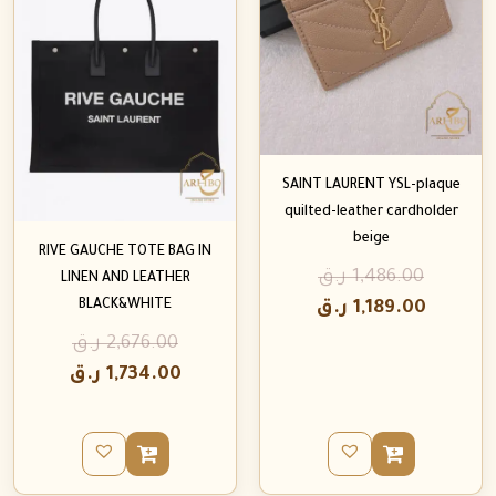
SAINT LAURENT YSL-plaque
quilted-leather cardholder
beige
RIVE GAUCHE TOTE BAG IN
1,486.00
ر.ق
LINEN AND LEATHER
BLACK&WHITE
1,189.00
ر.ق
2,676.00
ر.ق
1,734.00
ر.ق