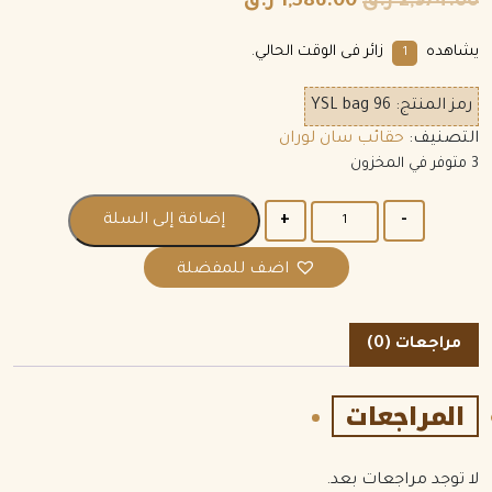
2,974.00
ر.ق
1,586.00
ر.ق
يشاهده
زائر فى الوقت الحالي.
2
رمز المنتج:
YSL bag 96
التصنيف:
حقائب سان لوران
3 متوفر في المخزون
الكمية
إضافة إلى السلة
اضف للمفضلة
مراجعات (0)
المراجعات
لا توجد مراجعات بعد.