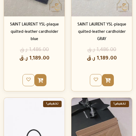
SAINT LAURENT YSL-plaque
SAINT LAURENT YSL-plaque
quilted-leather cardholder
quilted-leather cardholder
blue
GRAY
1,486.00
ر.ق
1,486.00
ر.ق
1,189.00
ر.ق
1,189.00
ر.ق
تخفيض!
تخفيض!