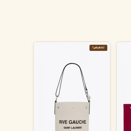
تخفيض!