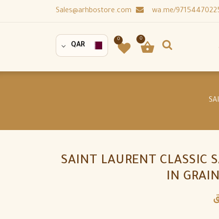
Sales@arhbostore.com
0
0
QAR
SAINT LAURENT CLASSIC S
IN GRAI
ق