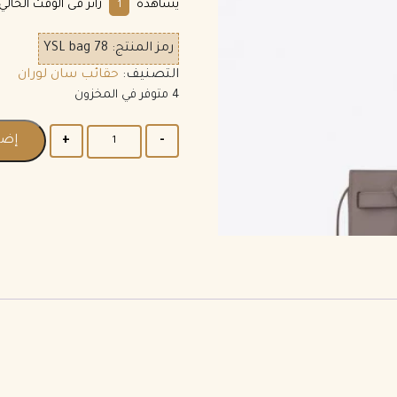
يشاهده
زائر فى الوقت الحالي.
1
رمز المنتج:
YSL bag 78
التصنيف:
حقائب سان لوران
4 متوفر في المخزون
إضا