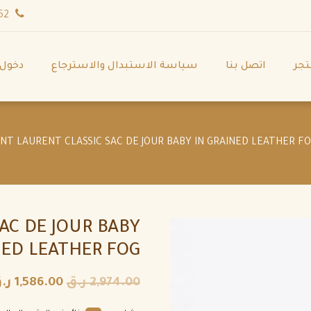
wa.me/971544702252
تجر
اتصل بنا
سياسة الاستبدال والاسترجاع
دخول
AC DE JOUR BABY
NED LEATHER FOG
2,974.00
ر.ق
1,586.00
ر.