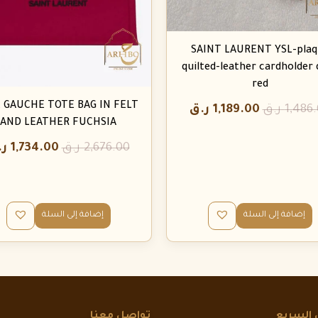
SAINT LAURENT YSL-plaq
quilted-leather cardholder 
red
E GAUCHE TOTE BAG IN FELT
1,486
ر.ق
1,189.00
ر.ق
AND LEATHER FUCHSIA
2,676.00
ر.ق
1,734.00
ر.
إضافة إلى السلة
إضافة إلى السلة
 السريع
تواصل معنا