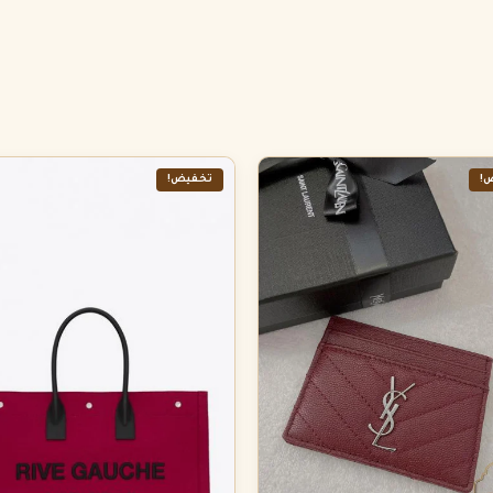
!
تخفيض!