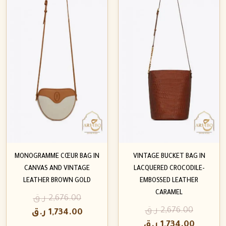
MONOGRAMME CŒUR BAG IN
VINTAGE BUCKET BAG IN
CANVAS AND VINTAGE
LACQUERED CROCODILE-
LEATHER BROWN GOLD
EMBOSSED LEATHER
CARAMEL
2,676.00
ر.ق
2,676.00
ر.ق
1,734.00
ر.ق
1,734.00
ر.ق