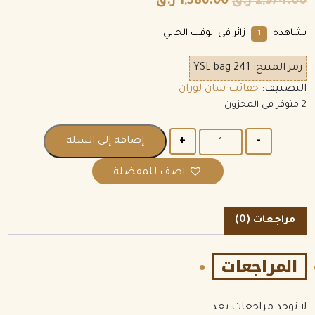
2,974.00
ر.ق
1,586.00
ر.ق
يشاهده
زائر فى الوقت الحالي.
1
رمز المنتج:
YSL bag 241
التصنيف:
حقائب سان لوران
2 متوفر في المخزون
الكمية
إضافة إلى السلة
اضف للمفضلة
مراجعات (0)
المراجعات
لا توجد مراجعات بعد.