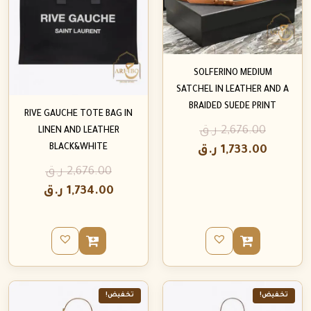
SOLFERINO MEDIUM
SATCHEL IN LEATHER AND A
BRAIDED SUEDE PRINT
RIVE GAUCHE TOTE BAG IN
2,676.00
ر.ق
LINEN AND LEATHER
BLACK&WHITE
1,733.00
ر.ق
2,676.00
ر.ق
1,734.00
ر.ق
تخفيض!
تخفيض!