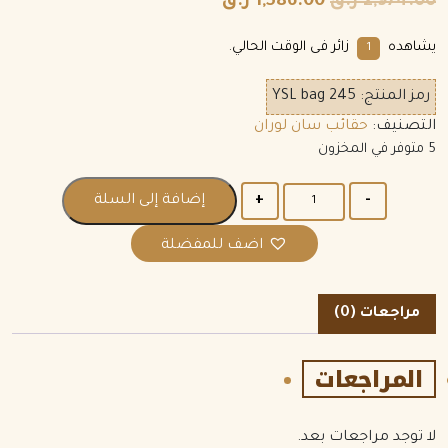
2,974.00
ر.ق
1,586.00
ر.ق
يشاهده
زائر فى الوقت الحالي.
8
رمز المنتج:
YSL bag 245
التصنيف:
حقائب سان لوران
5 متوفر في المخزون
الكمية
إضافة إلى السلة
اضف للمفضلة
مراجعات (0)
المراجعات
لا توجد مراجعات بعد.