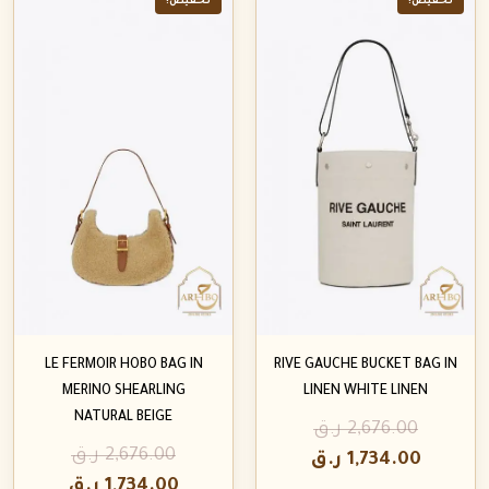
تخفيض!
تخفيض!
LE FERMOIR HOBO BAG IN
RIVE GAUCHE BUCKET BAG IN
MERINO SHEARLING
LINEN WHITE LINEN
NATURAL BEIGE
2,676.00
ر.ق
2,676.00
ر.ق
1,734.00
ر.ق
1,734.00
ر.ق