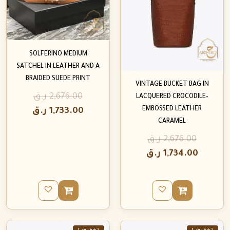
SOLFERINO MEDIUM
SATCHEL IN LEATHER AND A
BRAIDED SUEDE PRINT
VINTAGE BUCKET BAG IN
2,676.00
ر.ق
LACQUERED CROCODILE-
EMBOSSED LEATHER
1,733.00
ر.ق
CARAMEL
2,676.00
ر.ق
1,734.00
ر.ق