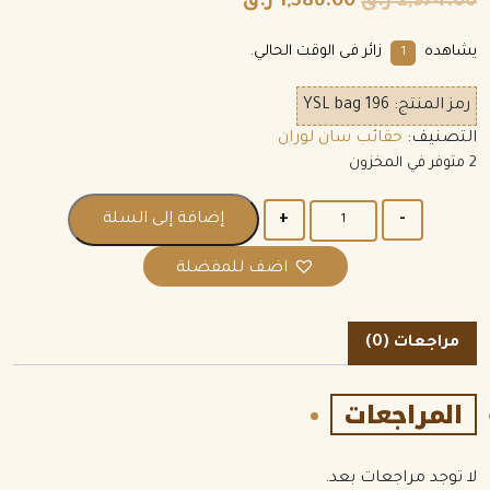
2,974.00
ر.ق
1,586.00
ر.ق
يشاهده
زائر فى الوقت الحالي.
1
رمز المنتج:
YSL bag 196
التصنيف:
حقائب سان لوران
2 متوفر في المخزون
الكمية
إضافة إلى السلة
اضف للمفضلة
مراجعات (0)
المراجعات
لا توجد مراجعات بعد.