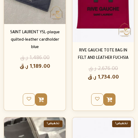
SAINT LAURENT YSL-plaque
quilted-leather cardholder
blue
RIVE GAUCHE TOTE BAG IN
1,486.00
ر.ق
FELT AND LEATHER FUCHSIA
1,189.00
ر.ق
2,676.00
ر.ق
1,734.00
ر.ق
تخفيض!
تخفيض!