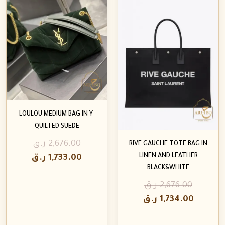
LOULOU MEDIUM BAG IN Y-
QUILTED SUEDE
2,676.00
ر.ق
RIVE GAUCHE TOTE BAG IN
LINEN AND LEATHER
1,733.00
ر.ق
BLACK&WHITE
2,676.00
ر.ق
1,734.00
ر.ق