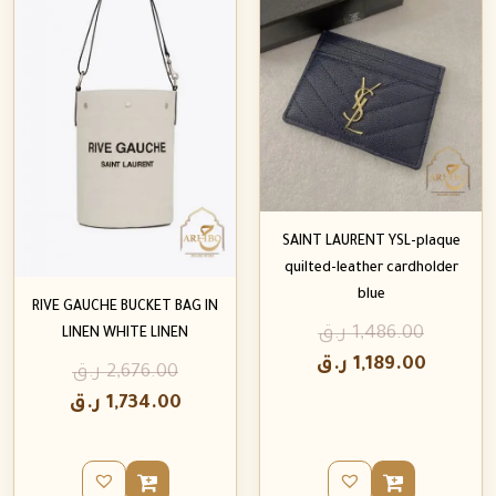
SAINT LAURENT YSL-plaque
quilted-leather cardholder
blue
RIVE GAUCHE BUCKET BAG IN
1,486.00
ر.ق
LINEN WHITE LINEN
1,189.00
ر.ق
2,676.00
ر.ق
1,734.00
ر.ق