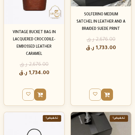
SOLFERINO MEDIUM
SATCHEL IN LEATHER AND A
BRAIDED SUEDE PRINT
VINTAGE BUCKET BAG IN
2,676.00
ر.ق
LACQUERED CROCODILE-
EMBOSSED LEATHER
1,733.00
ر.ق
CARAMEL
2,676.00
ر.ق
1,734.00
ر.ق
تخفيض!
تخفيض!