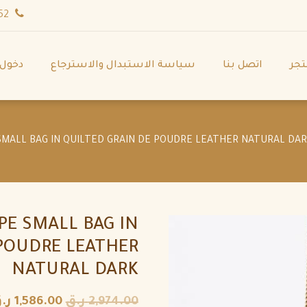
wa.me/971544702252
تجر
اتصل بنا
سياسة الاستبدال والاسترجاع
دخول
E SMALL BAG IN
 POUDRE LEATHER
NATURAL DARK
2,974.00
ر.ق
1,586.00
ر.