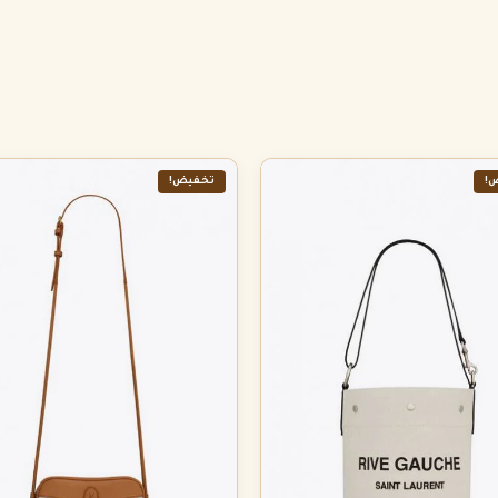
!
تخفيض!