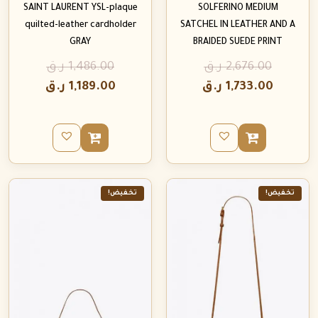
SAINT LAURENT YSL-plaque
SOLFERINO MEDIUM
quilted-leather cardholder
SATCHEL IN LEATHER AND A
GRAY
BRAIDED SUEDE PRINT
ر.ق
1,486.00
ر.ق
2,676.00
ر.ق
1,189.00
ر.ق
1,733.00
تخفيض!
تخفيض!