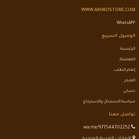
WWW.ARHBOSTORE.COM
WhatsAPP
الوصول السريع
الرئيسية
المفضلة
إتمام الطلب
المتجر
حسابي
سياسة الاستبدال والاسترجاع
تواصل معنا
wa.me/971544702252
الامارات العربية المتحدة