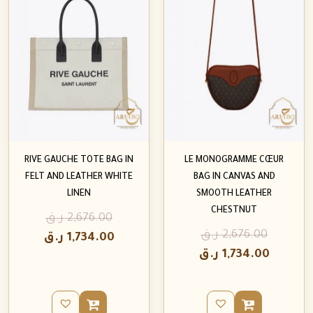
RIVE GAUCHE TOTE BAG IN
LE MONOGRAMME CŒUR
FELT AND LEATHER WHITE
BAG IN CANVAS AND
LINEN
SMOOTH LEATHER
CHESTNUT
2,676.00
ر.ق
2,676.00
ر.ق
1,734.00
ر.ق
1,734.00
ر.ق