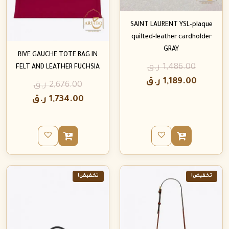
SAINT LAURENT YSL-plaque
quilted-leather cardholder
GRAY
RIVE GAUCHE TOTE BAG IN
1,486.00
ر.ق
FELT AND LEATHER FUCHSIA
1,189.00
ر.ق
2,676.00
ر.ق
1,734.00
ر.ق
تخفيض!
تخفيض!