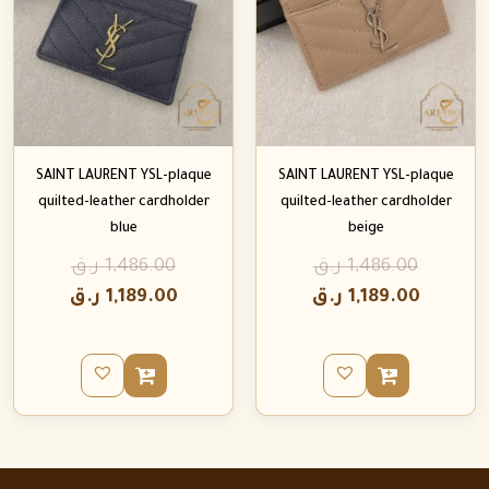
SAINT LAURENT YSL-plaque
SAINT LAURENT YSL-plaque
quilted-leather cardholder
quilted-leather cardholder
blue
beige
1,486.00
ر.ق
1,486.00
ر.ق
1,189.00
ر.ق
1,189.00
ر.ق