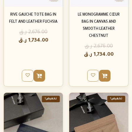
RIVE GAUCHE TOTE BAG IN
LE MONOGRAMME CŒUR
FELT AND LEATHER FUCHSIA
BAG IN CANVAS AND
SMOOTH LEATHER
2,676.00
ر.ق
CHESTNUT
1,734.00
ر.ق
2,676.00
ر.ق
1,734.00
ر.ق
تخفيض!
تخفيض!