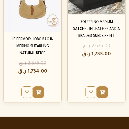
SOLFERINO MEDIUM
SATCHEL IN LEATHER AND A
BRAIDED SUEDE PRINT
LE FERMOIR HOBO BAG IN
2,676.00
ر.ق
MERINO SHEARLING
NATURAL BEIGE
1,733.00
ر.ق
2,676.00
ر.ق
1,734.00
ر.ق