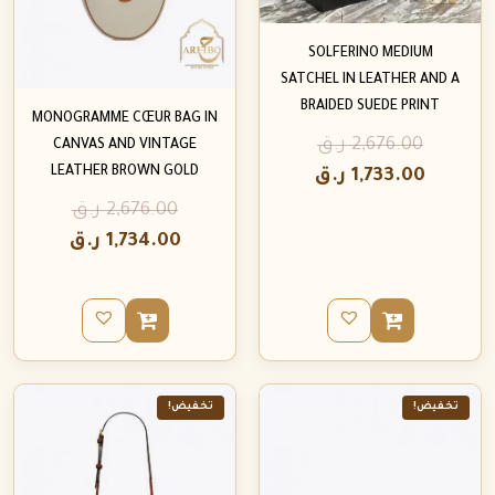
SOLFERINO MEDIUM
SATCHEL IN LEATHER AND A
BRAIDED SUEDE PRINT
MONOGRAMME CŒUR BAG IN
2,676.00
ر.ق
CANVAS AND VINTAGE
LEATHER BROWN GOLD
1,733.00
ر.ق
2,676.00
ر.ق
1,734.00
ر.ق
تخفيض!
تخفيض!