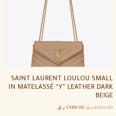
SAINT LAURENT LOULOU SMALL
IN MATELASSÉ “Y” LEATHER DARK
BEIGE
2,974.00
ر.ق
1,586.00
ر.ق