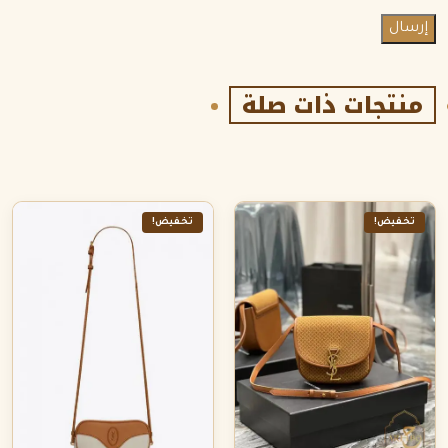
منتجات ذات صلة
تخفيض!
تخفيض!