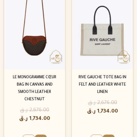
LE MONOGRAMME CŒUR
RIVE GAUCHE TOTE BAG IN
BAG IN CANVAS AND
FELT AND LEATHER WHITE
SMOOTH LEATHER
LINEN
CHESTNUT
2,676.00
ر.ق
2,676.00
ر.ق
1,734.00
ر.ق
1,734.00
ر.ق