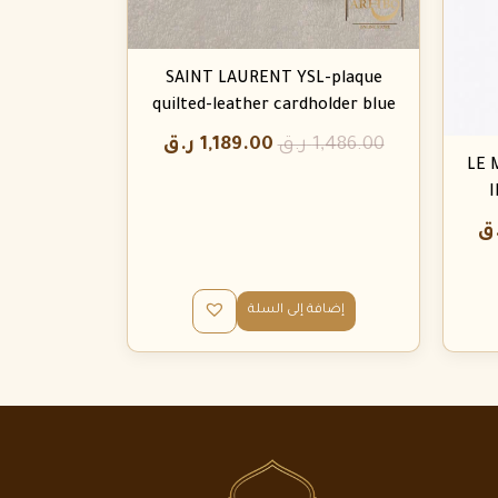
SAINT LAURENT YSL-plaque
quilted-leather cardholder blue
1,486.00
ر.ق
1,189.00
ر.ق
LE 
I
ق
إضافة إلى السلة