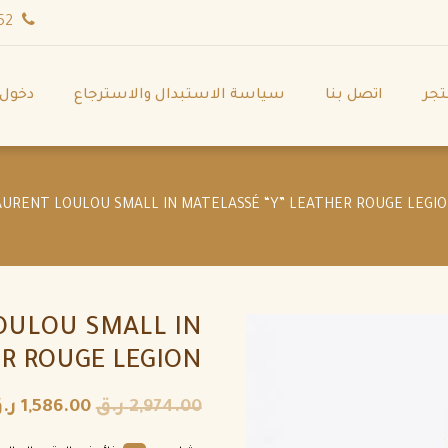
wa.me/971544702252
تجر
اتصل بنا
سياسة الاستبدال والاسترجاع
دخول
OULOU SMALL IN
ER ROUGE LEGION
2,974.00
ر.ق
1,586.00
ر.