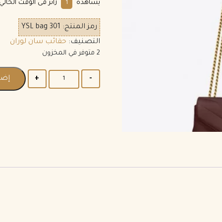
يشاهده
زائر فى الوقت الحالي.
1
رمز المنتج:
YSL bag 301
التصنيف:
حقائب سان لوران
2 متوفر في المخزون
إضاف