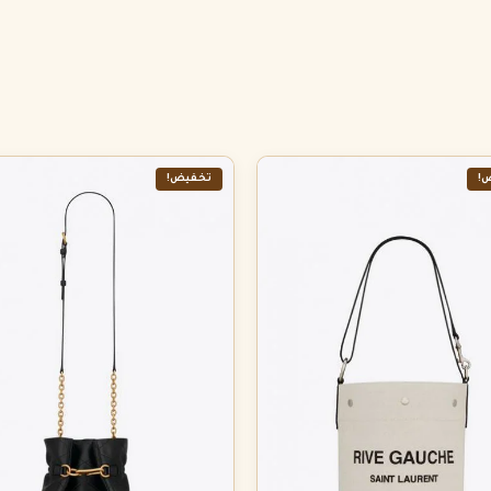
!
تخفيض!