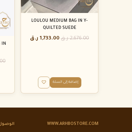
LOULOU MEDIUM BAG IN Y-
QUILTED SUEDE
2,676.00
ر.ق
1,733.00
ر.ق
 IN
.00
إضافة إلى السلة
WWW.ARHBOSTORE.COM
الوصول