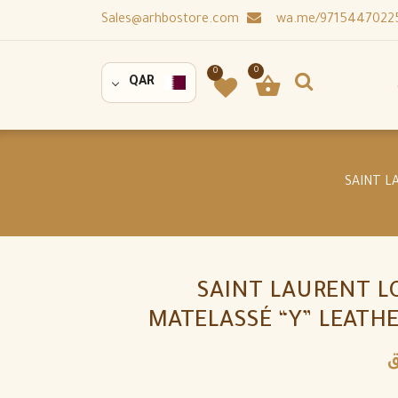
Sales@arhbostore.com
0
0
QAR
SAINT LAURENT L
MATELASSÉ “Y” LEATH
ق