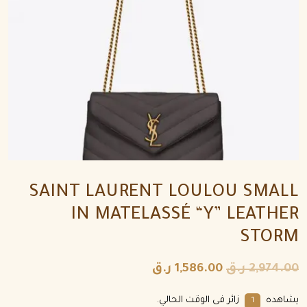
SAINT LAURENT LOULOU SMALL
IN MATELASSÉ “Y” LEATHER
STORM
2,974.00
ر.ق
1,586.00
ر.ق
يشاهده
زائر فى الوقت الحالي.
9