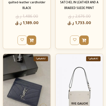
quilted-leather cardholder
SATCHEL IN LEATHER AND A
BLACK
BRAIDED SUEDE PRINT
2,676.00
ر.ق
1,486.00
ر.ق
1,733.00
ر.ق
1,189.00
ر.ق
تخفيض!
تخفيض!