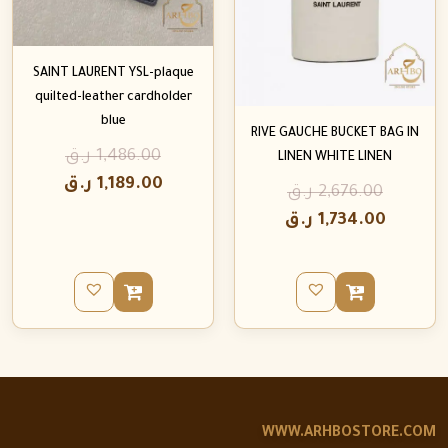
SAINT LAURENT YSL-plaque
quilted-leather cardholder
blue
RIVE GAUCHE BUCKET BAG IN
1,486.00
ر.ق
LINEN WHITE LINEN
1,189.00
ر.ق
2,676.00
ر.ق
1,734.00
ر.ق
WWW.ARHBOSTORE.COM