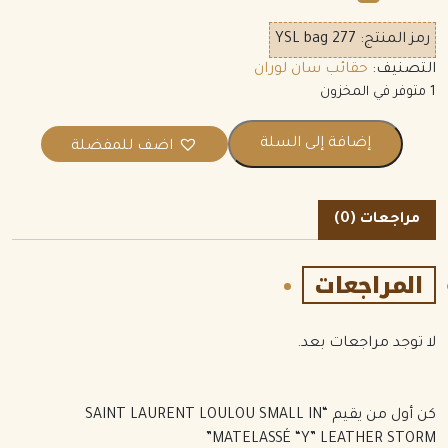
رمز المنتج:
YSL bag 277
التصنيف:
حقائب سان لوران
1 متوفر في المخزون
إضافة إلى السلة
اضف للمفضلة
مراجعات (0)
المراجعات
لا توجد مراجعات بعد.
كن أول من يقيم “SAINT LAURENT LOULOU SMALL IN
MATELASSÉ “Y” LEATHER STORM”