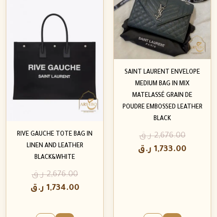
SAINT LAURENT ENVELOPE
MEDIUM BAG IN MIX
MATELASSÉ GRAIN DE
POUDRE EMBOSSED LEATHER
BLACK
RIVE GAUCHE TOTE BAG IN
2,676.00
ر.ق
LINEN AND LEATHER
1,733.00
ر.ق
BLACK&WHITE
2,676.00
ر.ق
1,734.00
ر.ق