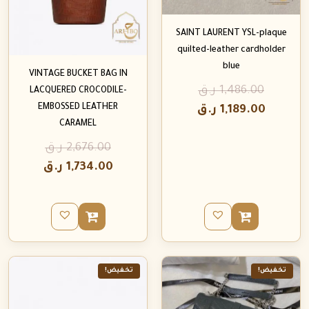
SAINT LAURENT YSL-plaque
quilted-leather cardholder
blue
VINTAGE BUCKET BAG IN
1,486.00
ر.ق
LACQUERED CROCODILE-
EMBOSSED LEATHER
1,189.00
ر.ق
CARAMEL
2,676.00
ر.ق
1,734.00
ر.ق
تخفيض!
تخفيض!