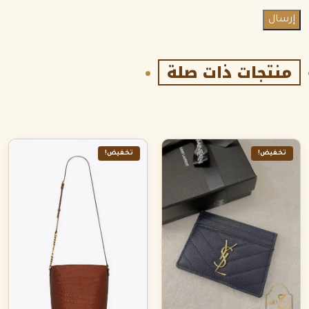
منتجات ذات صلة
تخفيض!
تخفيض!